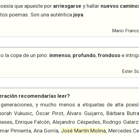
 poesía que apueste por
arriesgarse
y hallar
nuevos camino
stos poemas. Son una auténtica
joya
.
Mario Franco
o la copa de un pino:
inmenso
,
profundo
,
frondoso
e intrig
Ester S
eración recomendarías leer?
a generaciones, y mucho menos a etiquetas de alta poesí
orah Vukusic, Óscar Pirot, Álvaro Guijarro, Bárbara Butr
rieses, Enrique Falcón, Alejandro Céspedes, Rodrigo Galarz
Omar Pimienta, Ana Gorría,
José Martín Molina
, Mercedes Ceb