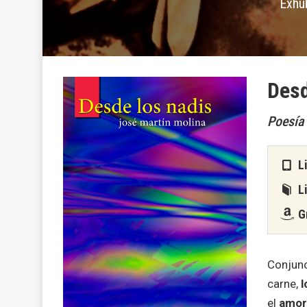
Exhub
Desd
Poesía
Li
Li
Gr
Conjunc
carne,
l
el
amor