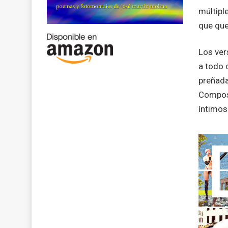
múltipl
que que
Los ver
a todo 
preñada
Composi
íntimos