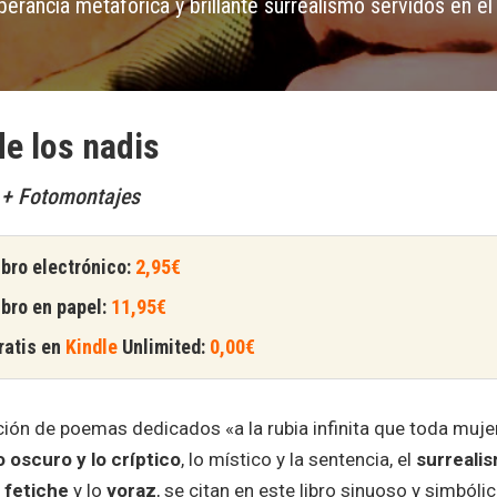
erancia metafórica y brillante surrealismo servidos en el
e los nadis
 + Fotomontajes
bro electrónico:
2,95€
bro en papel:
11,95€
atis en
Kindle
Unlimited
:
0,00€
ión de poemas dedicados «a la rubia infinita que toda mujer 
o oscuro y lo críptico
, lo místico y la sentencia, el
surrealis
 fetiche
y lo
voraz
, se citan en este libro sinuoso y simbóli