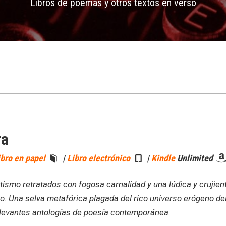
Libros de poemas y otros textos en verso
ra
ibro en papel
|
Libro electrónico
|
Kindle
Unlimited
tismo retratados con fogosa carnalidad y una lúdica y crujiente
o. Una selva metafórica plagada del rico universo erógeno d
elevantes antologías de poesía contemporánea.