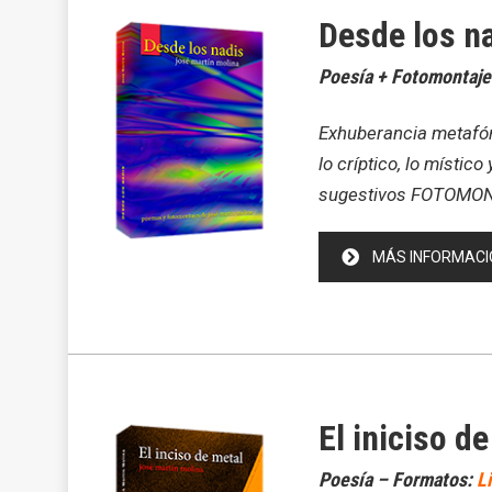
Desde los n
Poesía + Fotomontaje
Exhuberancia metafóric
lo críptico, lo místic
sugestivos FOTOMONTA
MÁS INFORMACI
El iniciso d
Poesía – Formatos:
L