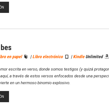
ÓN
ubes
ibro en papel
|
Libro electrónico
|
Kindle
Unlimited
amor escrita en verso, donde somos testigos (y quizá protago
, aquí, a través de estos versos enfocados desde una perspe
vierte en un hermoso binomio explosivo.
ÓN