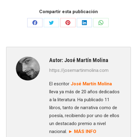
Compartir esta publicación
Share
Share
Share
Share
Share
on
on
on
on
on
Facebook
X
Pinterest
LinkedIn
WhatsApp
Autor:
José Martín Molina
https://josemartinmolina.com
El escritor
José Martín Molina
lleva ya más de 20 años dedicados
a la literatura. Ha publicado 11
libros, tanto de narrativa como de
poesía, recibiendo por uno de ellos
un destacado premio a nivel
nacional.
► MÁS INFO